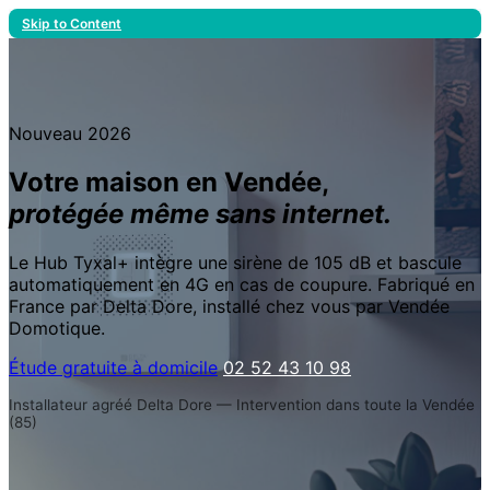
Skip to Content
Nouveau 2026
Votre maison en Vendée,
protégée même sans internet.
Le Hub Tyxal+ intègre une sirène de 105 dB et bascule
automatiquement en 4G en cas de coupure. Fabriqué en
France par Delta Dore, installé chez vous par Vendée
Domotique.
Étude gratuite à domicile
02 52 43 10 98
Installateur agréé Delta Dore — Intervention dans toute la Vendée
(85)