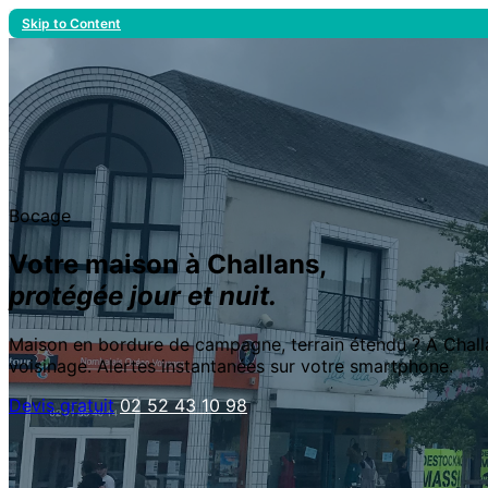
Skip to Content
Bocage
Votre maison à Challans,
protégée jour et nuit.
Maison en bordure de campagne, terrain étendu ? A Challan
voisinage. Alertes instantanées sur votre smartphone.
Devis gratuit
02 52 43 10 98